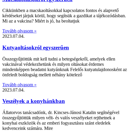
Cikkünkben a macskaoltásokkal kapcsolatos fontos és alapvető
kérdéseket járjuk körül, hogy segítsük a gazdikat a tájékozódásban.
Mi az a vakcina? Miért is jó, ha beoltatjuk
Tovább olvasom »
2023.07.04.
Kutyaoltásokról egyszerűen
Összegyűjtöttük mit kell tudni a betegségekről, amelyek ellen
vakcinával védekezhetünk és milyen oltásokat érdemes
mindenképpen beadatni kutyánknak Felelős kutyatulajdonosként az
önfeledt boldogság mellett néhány kötelező
Tovább olvasom »
2023.07.04.
Veszélyek a konyhánkban
Állatorvos tanácsadónk, dr. Kincses-Jánosi Katalin segítségével
összegyűjtöttük milyen vélt- és valós veszélyeket rejthetnek a
konyhai eszközök és az emberi fogyasztásra szánt eledelek
kedvenceink számára. Mire