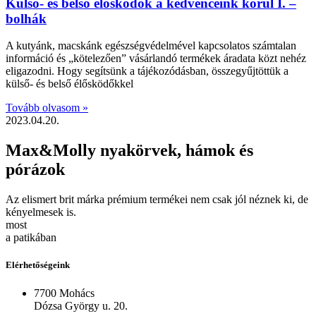
Külső- és belső élősködők a kedvenceink körül I. –
bolhák
A kutyánk, macskánk egészségvédelmével kapcsolatos számtalan
információ és „kötelezően” vásárlandó termékek áradata közt nehéz
eligazodni. Hogy segítsünk a tájékozódásban, összegyűjtöttük a
külső- és belső élősködőkkel
Tovább olvasom »
2023.04.20.
Max&Molly nyakörvek, hámok és
pórázok
Az elismert brit márka prémium termékei nem csak jól néznek ki, de
kényelmesek is.
most
a patikában
Elérhetőségeink
7700 Mohács
Dózsa György u. 20.