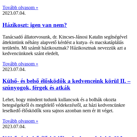
Tovább olvasom »
2023.07.04.
Házikoszt: igen van nem?
Tanácsadó állatorvosunk, dr. Kincses-Jánosi Katalin segítségével
áttekintünk néhány alapvető kérdést a kutya- és macskatáplálás
területén. Mi számít házikosztnak? Házikosztnak nevezzük azt a
kedvencünknek szánt eledelt,
Tovább olvasom »
2023.07.04.
Külső- és belső élősködők a kedvenceink körül II. –
szúnyogok, férgek és atkák
Lehet, hogy mindent tudunk kullancsok és a bolhák okozta
betegségekről és megfelelő védekezésről, az házi kedvencünkre
leselkedő élősködők sora sajnos azonban nem ér itt véget.
Tovább olvasom »
2023.07.04.