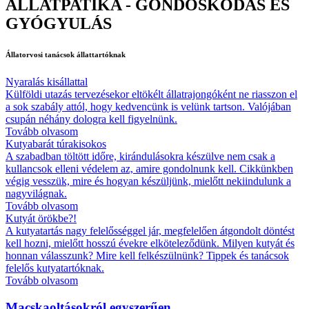
ÁLLATPATIKA - GONDOSKODÁS ÉS
GYÓGYULÁS
Állatorvosi
tanácsok
állattartóknak
Nyaralás kisállattal
Külföldi utazás tervezésekor eltökélt állatrajongóként ne riasszon el
a sok szabály attól, hogy kedvencünk is velünk tartson. Valójában
csupán néhány dologra kell figyelnünk.
Tovább olvasom
Kutyabarát túrakisokos
A szabadban töltött időre, kirándulásokra készülve nem csak a
kullancsok elleni védelem az, amire gondolnunk kell. Cikkünkben
végig vesszük, mire és hogyan készüljünk, mielőtt nekiindulunk a
nagyvilágnak.
Tovább olvasom
Kutyát örökbe?!
A kutyatartás nagy felelősséggel jár, megfelelően átgondolt döntést
kell hozni, mielőtt hosszú évekre elköteleződünk. Milyen kutyát és
honnan válasszunk? Mire kell felkészülnünk? Tippek és tanácsok
felelős kutyatartóknak.
Tovább olvasom
Macskaoltásokról egyszerűen