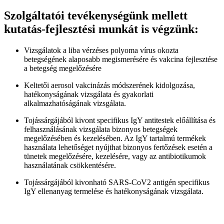
Szolgáltatói tevékenységünk mellett
kutatás-fejlesztési munkát is végzünk:
Vizsgálatok a liba vérzéses polyoma vírus okozta
betegségének alaposabb megismerésére és vakcina fejlesztése
a betegség megelőzésére
Keltetői aerosol vakcinázás módszerének kidolgozása,
hatékonyságának vizsgálata és gyakorlati
alkalmazhatóságának vizsgálata.
Tojássárgájából kivont specifikus IgY antitestek előállítása és
felhasználásának vizsgálata bizonyos betegségek
megelőzésében és kezelésében. Az IgY tartalmú termékek
használata lehetőséget nyújthat bizonyos fertőzések esetén a
tünetek megelőzésére, kezelésére, vagy az antibiotikumok
használatának csökkentésére.
Tojássárgájából kivonható SARS-CoV2 antigén specifikus
IgY ellenanyag termelése és hatékonyságának vizsgálata.