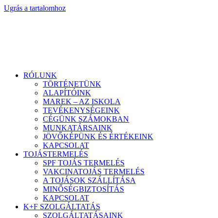
Ugrás a tartalomhoz
RÓLUNK
TÖRTÉNETÜNK
ALAPÍTÓINK
MAREK – AZ ISKOLA
TEVÉKENYSÉGEINK
CÉGÜNK SZÁMOKBAN
MUNKATÁRSAINK
JÖVŐKÉPÜNK ÉS ÉRTÉKEINK
KAPCSOLAT
TOJÁSTERMELÉS
SPF TOJÁS TERMELÉS
VAKCINATOJÁS TERMELÉS
A TOJÁSOK SZÁLLÍTÁSA
MINŐSÉGBIZTOSÍTÁS
KAPCSOLAT
K+F SZOLGÁLTATÁS
SZOLGÁLTATÁSAINK