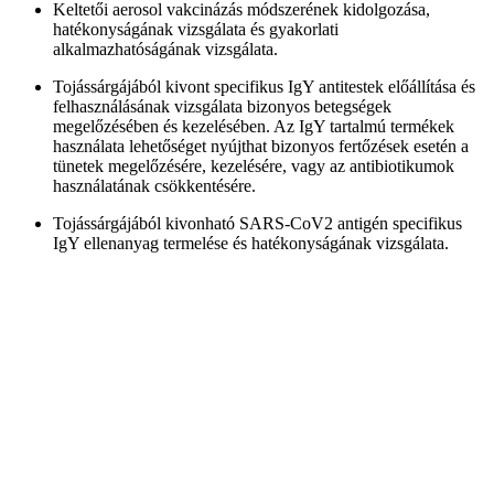
Keltetői aerosol vakcinázás módszerének kidolgozása,
hatékonyságának vizsgálata és gyakorlati
alkalmazhatóságának vizsgálata.
Tojássárgájából kivont specifikus IgY antitestek előállítása és
felhasználásának vizsgálata bizonyos betegségek
megelőzésében és kezelésében. Az IgY tartalmú termékek
használata lehetőséget nyújthat bizonyos fertőzések esetén a
tünetek megelőzésére, kezelésére, vagy az antibiotikumok
használatának csökkentésére.
Tojássárgájából kivonható SARS-CoV2 antigén specifikus
IgY ellenanyag termelése és hatékonyságának vizsgálata.