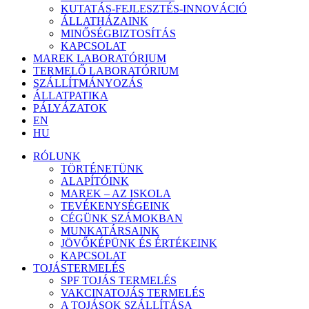
KUTATÁS-FEJLESZTÉS-INNOVÁCIÓ
ÁLLATHÁZAINK
MINŐSÉGBIZTOSÍTÁS
KAPCSOLAT
MAREK LABORATÓRIUM
TERMELŐ LABORATÓRIUM
SZÁLLÍTMÁNYOZÁS
ÁLLATPATIKA
PÁLYÁZATOK
EN
HU
RÓLUNK
TÖRTÉNETÜNK
ALAPÍTÓINK
MAREK – AZ ISKOLA
TEVÉKENYSÉGEINK
CÉGÜNK SZÁMOKBAN
MUNKATÁRSAINK
JÖVŐKÉPÜNK ÉS ÉRTÉKEINK
KAPCSOLAT
TOJÁSTERMELÉS
SPF TOJÁS TERMELÉS
VAKCINATOJÁS TERMELÉS
A TOJÁSOK SZÁLLÍTÁSA