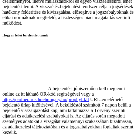
cselekményről, illetve mulasztásokról és egyéb visszaélésekről lehet
bejelentést tenni. A visszaélés-bejelentési rendszer célja a jogsértések
hatékony felderítése és kivizsgálása, elősegítve a jogszabályoknak és
etikai normáknak megfelelő, a tisztességes piaci magatartás szerinti
működést.
Hogyan lehet bejelentést tenni?
A bejelentést jóhiszeműen kell megtenni
online az itt látható QR-kód segítségével vagy a
https://partner.trustlinehungary.hu/prophyl-kft
URL-en elérhető
bejelentő űrlap kitöltésével. A beküldéstől számított 7 napon belül a
bejelentő visszaigazolást kap, ami tartalmazza a Törvény szerinti
eljárási és adatkezelési szabályokat is. Az eljárás során megadott
személyes adatokat a vizsgálat valamennyi szakaszában bizalmasan,
az adatkezelési tájékoztatóban és a jogszabályokban foglaltak szerint
kezelik.