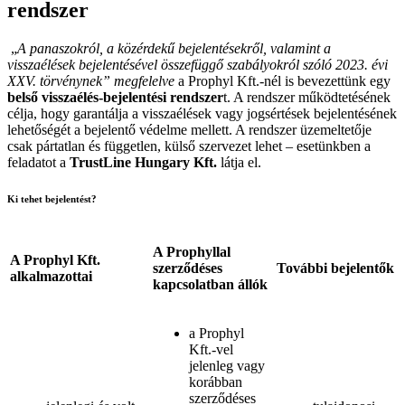
rendszer
„
A panaszokról, a közérdekű bejelentésekről, valamint a
visszaélések bejelentésével összefüggő szabályokról szóló 2023. évi
XXV. törvénynek” megfelelve
a Prophyl Kft.-nél is bevezettünk egy
belső visszaélés-bejelentési rendszer
t. A rendszer működtetésének
célja, hogy garantálja a visszaélések vagy jogsértések bejelentésének
lehetőségét a bejelentő védelme mellett. A rendszer üzemeltetője
csak pártatlan és független, külső szervezet lehet – esetünkben a
feladatot a
TrustLine Hungary Kft.
látja el.
Ki tehet bejelentést?
A Prophyllal
A Prophyl Kft.
szerződéses
További bejelentők
alkalmazottai
kapcsolatban állók
a Prophyl
Kft.-vel
jelenleg vagy
korábban
szerződéses