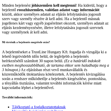
Minden bejelenést
jóhiszeműen kell megtenni
! Ha kiderül, hogy a
bejelentő
rosszhiszeműen, valótlan adatot vagy információt
közölt, akkor személyes adatait az eljárás lefolytatására jogosult
szerv vagy személy részére át kell adni. Ha a bejelentő másnak
jogellenes kárt vagy egyéb jogsérelmet okozott, személyes adatait az
eljárás kezdeményezésére, illetve lefolytatására jogosult szervnek
vagy személynek át kell adni.
Mi történik a bejelentés megtétele után?
A bejelentéseket a TrustLine Hungary Kft. fogadja és vizsgálja ki a
lehető legrövidebb időn belül, de legfeljebb a bejelentés
beérkezésétől számított 30 napon belül.
(Ez a határidő indokolt
esetben meghosszabbítható, de tartama ekkor sem haladhatja meg a
3 hónapot.)
Az eljárásban részt vevő munkavállalók és
közreműködők titoktartásra kötelezettek. A bejelentés kivizsgálása
során a rendszer működtetője a bejelentés kiegészítése, pontosítása,
a tényállás tisztázása, valamint további információk kérése miatt
kapcsolatba léphet a bejelentővel.
További információk:
Tájékoztató a foglalkoztatottaknak