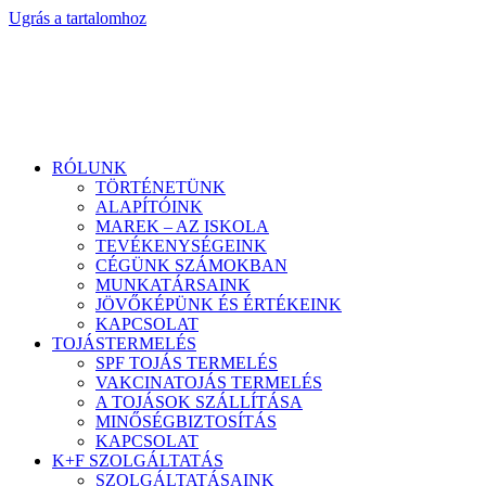
Ugrás a tartalomhoz
RÓLUNK
TÖRTÉNETÜNK
ALAPÍTÓINK
MAREK – AZ ISKOLA
TEVÉKENYSÉGEINK
CÉGÜNK SZÁMOKBAN
MUNKATÁRSAINK
JÖVŐKÉPÜNK ÉS ÉRTÉKEINK
KAPCSOLAT
TOJÁSTERMELÉS
SPF TOJÁS TERMELÉS
VAKCINATOJÁS TERMELÉS
A TOJÁSOK SZÁLLÍTÁSA
MINŐSÉGBIZTOSÍTÁS
KAPCSOLAT
K+F SZOLGÁLTATÁS
SZOLGÁLTATÁSAINK