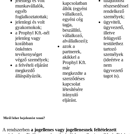
jelenlegi és volt
tulajdonosi
kapcsolatban
munkavállalók,
részesedéssel
állók (egyéni
egyéb
rendelkező
vállalkozó,
foglalkoztatottak;
személyek;
egyéni cég
jelenlegi és volt
ügyviteli,
tagja,
gyakornokok;
ügyvezető,
beszállító,
a Prophyl Kft.-nél
illetve
vállalkozó,
jelenleg vagy
felügyelő
alvállalkozó);
korábban
testülethez
azok a
önkéntes
tartozó
partnerek,
tevékenységet
személyek
akikkel a
végző személyek;
(ideértve a
Prophyl Kft.
a felvételi eljárást
nem
már
megkezdő
ügyvezető
megkezdte a
álláspályázók.
tagot is).
szerződéses
kapcsolat
létesítésére
irányuló
eljárást.
Miről lehet bejelentést tenni?
A rendszerben
a jogellenes vagy jogellenesnek feltételezett