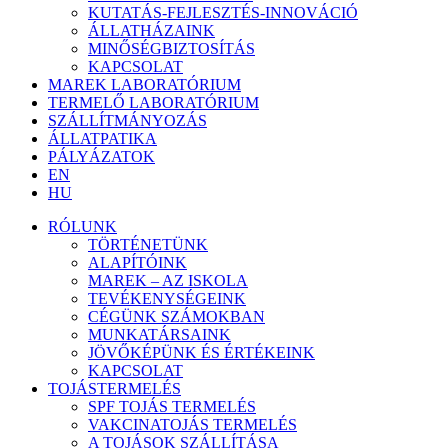
KUTATÁS-FEJLESZTÉS-INNOVÁCIÓ
ÁLLATHÁZAINK
MINŐSÉGBIZTOSÍTÁS
KAPCSOLAT
MAREK LABORATÓRIUM
TERMELŐ LABORATÓRIUM
SZÁLLÍTMÁNYOZÁS
ÁLLATPATIKA
PÁLYÁZATOK
EN
HU
RÓLUNK
TÖRTÉNETÜNK
ALAPÍTÓINK
MAREK – AZ ISKOLA
TEVÉKENYSÉGEINK
CÉGÜNK SZÁMOKBAN
MUNKATÁRSAINK
JÖVŐKÉPÜNK ÉS ÉRTÉKEINK
KAPCSOLAT
TOJÁSTERMELÉS
SPF TOJÁS TERMELÉS
VAKCINATOJÁS TERMELÉS
A TOJÁSOK SZÁLLÍTÁSA