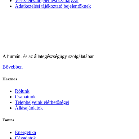
Visszaélés-bejelentési szabályzat
Adatkezelési tájékoztató bejelentőknek
A humán- és az állategészségügy szolgálatában
Bővebben
Hasznos
Rólunk
Csapatunk
Telephelyeink elérhetőségei
Állásajánlatok
Fontos
Energetika
Cégadatok